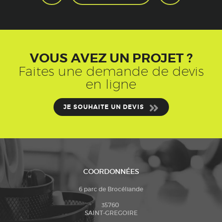
VOUS AVEZ UN PROJET ?
Faites une demande de devis
en ligne
JE SOUHAITE UN DEVIS
COORDONNÉES
6 parc de Brocéliande
35760
SAINT-GREGOIRE