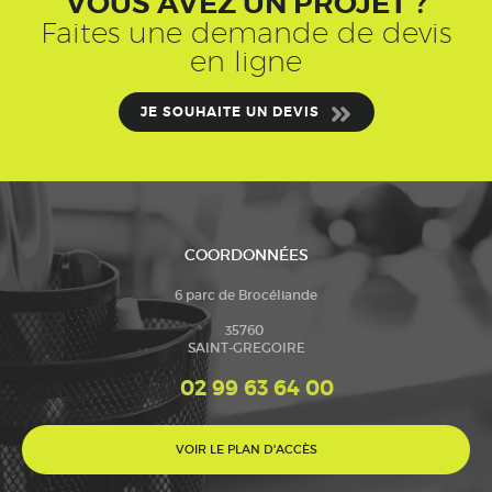
VOUS AVEZ UN PROJET ?
Faites une demande de devis
en ligne
JE SOUHAITE UN DEVIS
COORDONNÉES
6 parc de Brocéliande
35760
SAINT-GREGOIRE
02 99 63 64 00
VOIR LE PLAN D'ACCÈS