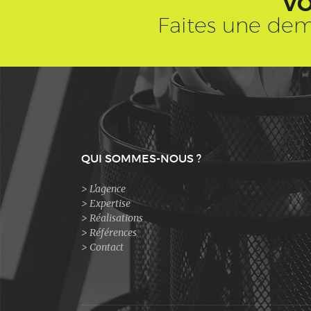
VO
Faites une dem
QUI SOMMES-NOUS ?
L'agence
Expertise
Réalisations
Références
Contact