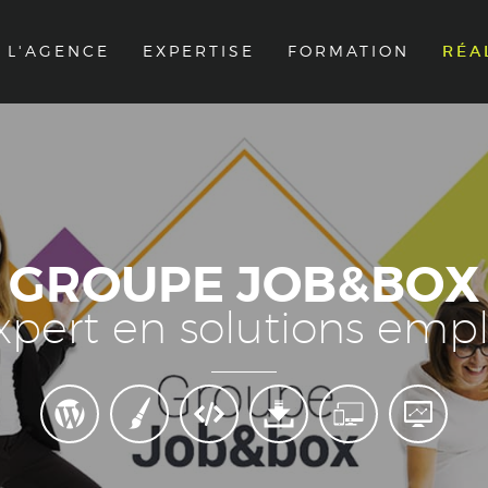
L'AGENCE
EXPERTISE
FORMATION
RÉA
GROUPE JOB&BOX
xpert en solutions empl