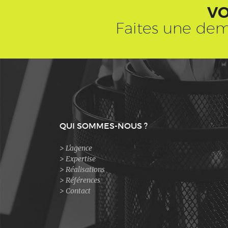
VO
Faites une dem
QUI SOMMES-NOUS ?
L'agence
Expertise
Réalisations
Références
Contact