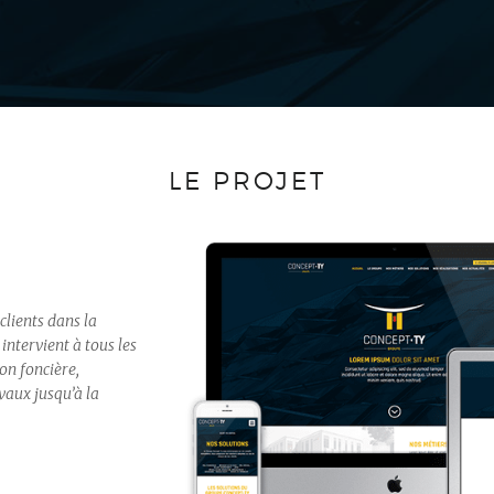
LE PROJET
lients dans la
intervient à tous les
on foncière,
vaux jusqu’à la